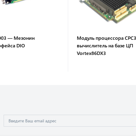
003 — Мезонин
Модуль процессора CPC
рфейса DIO
вычислитель на базе ЦП
Vortex86DX3