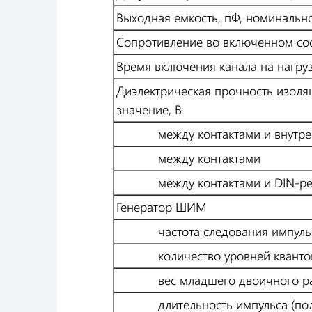
Выходная емкость, пФ, номинальн
Сопротивление во включенном сос
Время включения канала на нагруз
Диэлектрическая прочность изоля
значение, В
между контактами и внутрен
между контактами
между контактами и DIN-ре
Генератор ШИМ
частота следования импульсов
количество уровней квантова
вес младшего двоичного раз
длительность импульса (полув