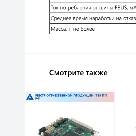
Ток потребления от шины FBUS, мА
Среднее время наработки на отказ
Масса, г, не более
Номер для заказа
Наименование
Модули Fastwel I/O. Руководст
FASTWEL IO - развитие продукт
Модуль дискретно
Смотрите также
DIM76301-C1
коммутируемое на
Модули ввода-вывода. Руково
FASTWEL IO - развитие продукт
коммутирумый то
ИИ (719 ПП
РЕЕСТР ОТЕЧЕСТВЕННОЙ ПРОДУКЦИИ (719 ПП
Модули ввода-вывода. Руковод
FASTWEL IO - развитие продукт
РФ)
3D модель (формат STEP)
/ ZIP