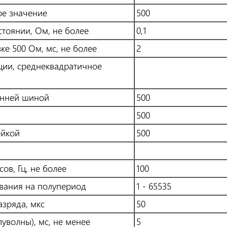
ое значение
500
тоянии, Ом, не более
0,1
ке 500 Ом, мс, не более
2
ции, среднеквадратичное
ней шиной
500
500
йкой
500
, Гц, не более
100
ния на полупериод
1 - 65535
ряда, мкс
50
олны), мс, не менее
5