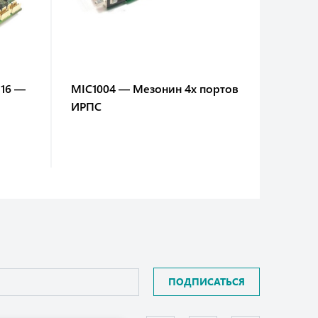
316 —
MIC1004 — Мезонин 4х портов
Модул
ИРПС
вычисл
Plus н
E38xx