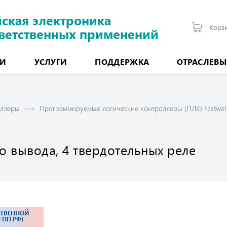
йская электроника
Корз
тветственных применений
ИИ
УСЛУГИ
ПОДДЕРЖКА
ОТРАСЛЕВЫ
ММИРУЕМЫЕ КОНТРОЛЛЕРЫ
ммируемые промышленные контроллеры
ые логические контроллеры (ПЛК) Fastwel I/O
мые логические контроллеры (ПЛК) Fastwel F800
обеспечение ПЛК Fastwel
ВСТРАИВАЕМЫЕ И БОРТОВЫЕ КОМПЬЮТЕРЫ
Панельные и планшетные компьютеры
оллеры
Программируемые логические контроллеры (ПЛК) Fastwel
 вывода, 4 твердотельных реле
ЕСТВЕННОЙ
 ПП РФ)