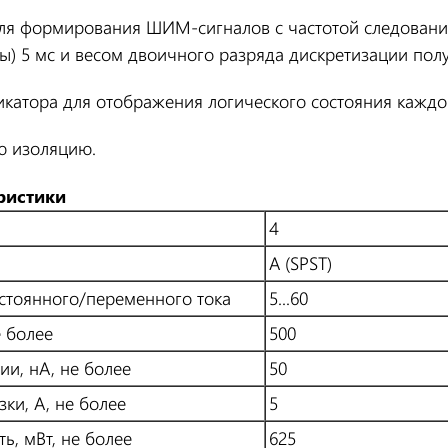
для формирования ШИМ-сигналов с частотой следовани
ы) 5 мс и весом двоичного разряда дискретизации полу
катора для отображения логического состояния каждог
ю изоляцию.
ристики
4
A (SPST)
стоянного/переменного тока
5...60
е более
500
ии, нА, не более
50
ки, А, не более
5
ь, мВт, не более
625