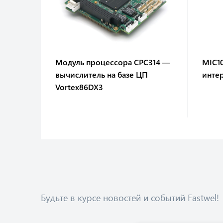
507-10
Модуль процессора CPC314 —
MIC1
ь 6U
вычислитель на базе ЦП
инте
зе
Vortex86DX3
Будьте в курсе новостей и событий Fastwel!