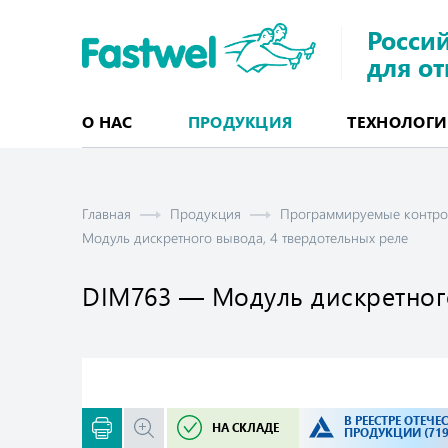
Росси
для о
О НАС
ПРОДУКЦИЯ
ТЕХНОЛОГ
МОДУЛИ СТАНДАРТНЫХ ФОРМ-ФАКТОРОВ
CompactPCI и CompactPCI Serial
CОM (мезонинные компьютерные модули)
ПРОГРА
Свободно програ
Программируем
Программируе
Программное 
Главная
Продукция
Программируемые контр
Модуль дискретного вывода, 4 твердотельных реле
DIM763 — Модуль дискретного
В РЕЕСТРЕ ОТЕЧ
НА СКЛАДЕ
ПРОДУКЦИИ (719