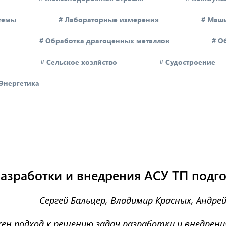
темы
# Лабораторные измерения
# Маш
# Обработка драгоценных металлов
# О
# Сельское хозяйство
# Судостроение
 Энергетика
азработки и внедрения АСУ ТП подг
Сергей Бальцер, Владимир Красных, Андре
ен подход к решению задач разработки и внедрения