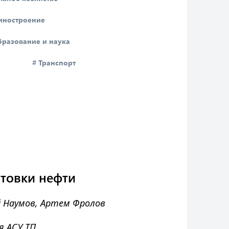
иностроение
бразование и наука
# Транспорт
отовки нефти
й Наумов, Артем Фролов
 АСУ ТП,