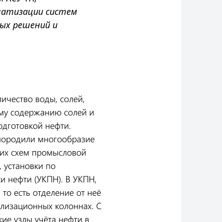
матизации систем
ых решений и
ичество воды, солей,
ому содержанию солей и
одготовкой нефти.
 породили многообразие
ких схем промысловой
, установки по
и нефти (УКПН). В УКПН,
то есть отделение от неё
илизационных колоннах. С
ие узлы учёта нефти в