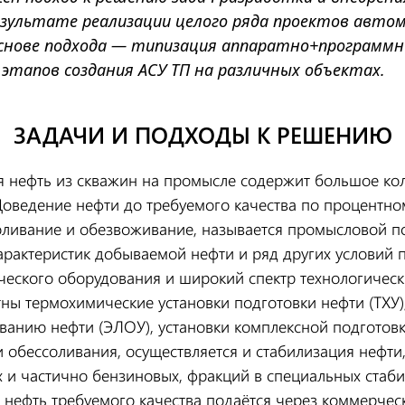
езультате реализации целого ряда проектов авто
основе подхода — типизация аппаратно+программн
этапов создания АСУ ТП на различных объектах.
ЗАДАЧИ И ПОДХОДЫ К РЕШЕНИЮ
я нефть из скважин на промысле содержит большое кол
 Доведение нефти до требуемого качества по процентн
оливание и обезвоживание, называется промысловой п
арактеристик добываемой нефти и ряд других условий
ческого оборудования и широкий спектр технологичес
тны термохимические установки подготовки нефти (ТХУ)
ванию нефти (ЭЛОУ), установки комплексной подготовк
обессоливания, осуществляется и стабилизация нефти, 
х и частично бензиновых, фракций в специальных стаб
нефть требуемого качества подаётся через коммерческ