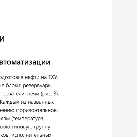
И
автоматизации
дготовке нефти на ТХУ,
ие блоки: резервуары
реватели, печи (рис. 3),
 Каждый из названных
нению (горизонтальное,
лям (температура,
 свою типовую группу
иков, исполнительных