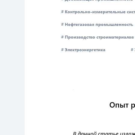
# Контрольно-измерительные сис
# Нефтегазовая промышленность
# Производство строиматериалов
# Электроэнергетика
#
Опыт р
В данной статье излож