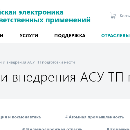
йская электроника
Корз
тветственных применений
ИИ
УСЛУГИ
ПОДДЕРЖКА
ОТРАСЛЕВЫ
ММИРУЕМЫЕ КОНТРОЛЛЕРЫ
ммируемые промышленные контроллеры
ые логические контроллеры (ПЛК) Fastwel I/O
мые логические контроллеры (ПЛК) Fastwel F800
обеспечение ПЛК Fastwel
ВСТРАИВАЕМЫЕ И БОРТОВЫЕ КОМПЬЮТЕРЫ
Панельные и планшетные компьютеры
и и внедрения АСУ ТП подготовки нефти
 и внедрения АСУ ТП 
ция и космонавтика
# Атомная промышленность
# Железнодорожная отрасль
# Коммуна