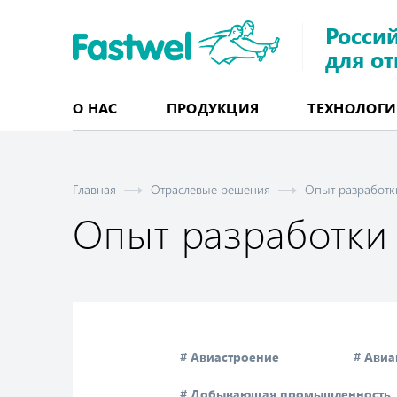
Росси
для о
О НАС
ПРОДУКЦИЯ
ТЕХНОЛОГ
МОДУЛИ СТАНДАРТНЫХ ФОРМ-ФАКТОРОВ
CompactPCI и CompactPCI Serial
CОM (мезонинные компьютерные модули)
ПРОГРА
Свободно програ
Программируем
Программируе
Программное 
Главная
Отраслевые решения
Опыт разработк
Опыт разработки
# Авиастроение
# Авиа
# Добывающая промышленность