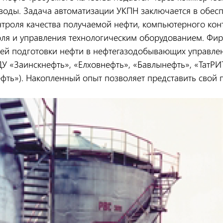
воды. Задача автоматизации УКПН заключается в обес
троля качества получаемой нефти, компьютерного конт
оля и управления технологическим оборудованием. Фирм
ей подготовки нефти в нефтегазодобывающих управлен
ГДУ «Заинскнефть», «Елховнефть», «Бавлынефть», «ТатР
фть»). Накопленный опыт позволяет представить свой п