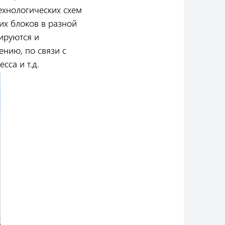
технологических схем
их блоков в разной
ируются и
ению, по связи с
са и т.д.